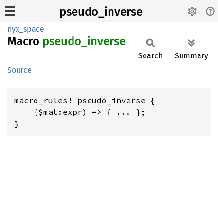
pseudo_inverse
nyx_space
Macro
pseudo_
inverse
Search
Summary
Source
macro_rules! pseudo_inverse {

    ($mat:expr) => { ... };

}