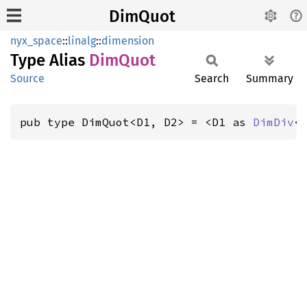
DimQuot
nyx_space
::
linalg
::
dimension
Type Alias
DimQuot
Source
Search
Summary
pub type DimQuot<D1, D2> = <D1 as 
DimDiv
<